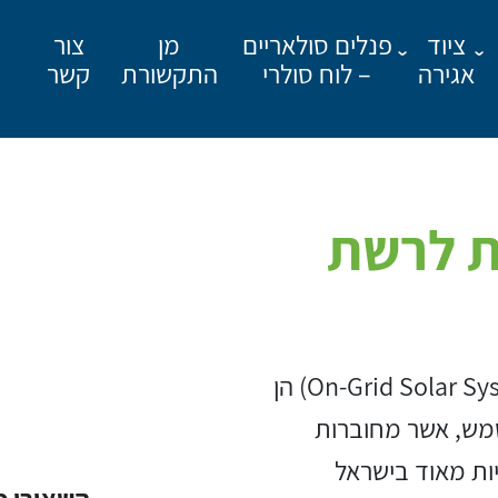
ציוד
פנלים סולאריים
מן
צור
אגירה
– לוח סולרי
התקשורת
קשר
חוברות לרשת
מאשר קבלת פרסומים
מערכות PV מחוברות לרשת החשמל (On-Grid Solar Systems) הן
מש, אשר מחוברות
ות מאוד בישראל