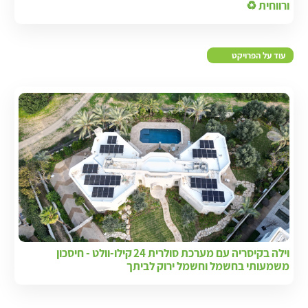
ורווחית ♻️
עוד על הפרויקט
וילה בקיסריה עם מערכת סולרית 24 קילו‑וולט - חיסכון
משמעותי בחשמל וחשמל ירוק לביתך