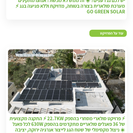
יש לכם גג רעפים? ☀️ זה ממש לא מכשול! אנחנו מתקינים
מערכת סולארית בצורה בטוחה, מדויקת וללא פגיעה בגג ⚡
GO GREEN SOLAR
עוד על הפרויקט
⚡ פרויקט סולארי מסחרי בהספק 22.7KW ⚡ התקנה מקצועית
של 36 פאנלים סולאריים מתקדמים בהספק 630W לכל פאנל
☀️ ניצול מקסימלי של שטח הגג לייצור אנרגיה ירוקה, יציבה