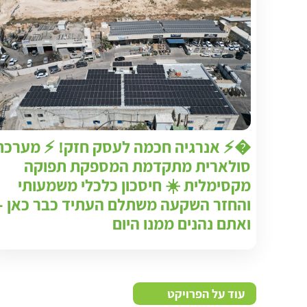
�⚡ אנרגיה חכמה לעסק חזק! ⚡ מערכת
סולארית מתקדמת המספקת תפוקה
מקסימלית ☀️ חיסכון כלכלי משמעותי
והחזר השקעה משתלם העתיד כבר כאן –
ואתם נהנים ממנו היום
עוד על הפרויקט