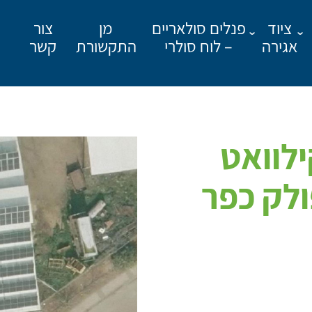
ציוד
פנלים סולאריים
מן
צור
אגירה
– לוח סולרי
התקשורת
קשר
מאשר קבלת פרסומים
 סולרי 150 קילוואט
לק כפר