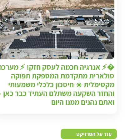
�⚡ אנרגיה חכמה לעסק חזק! ⚡ מערכת
סולארית מתקדמת המספקת תפוקה
מקסימלית ☀️ חיסכון כלכלי משמעותי
והחזר השקעה משתלם העתיד כבר כאן –
ואתם נהנים ממנו היום
עוד על הפרויקט