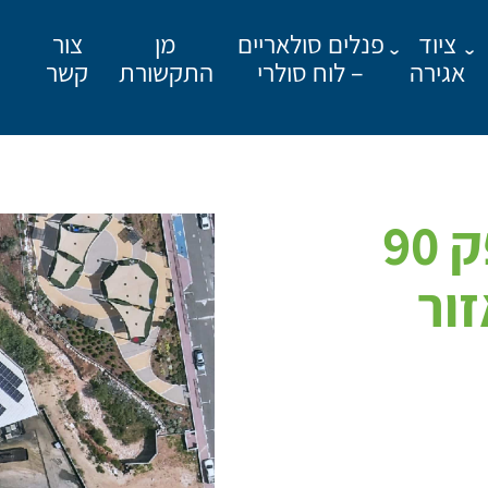
ציוד
פנלים סולאריים
מן
צור
אגירה
– לוח סולרי
התקשורת
קשר
מאשר קבלת פרסומים
מערכת סולרי בהספק 90
ור