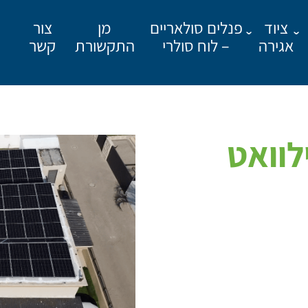
ציוד
פנלים סולאריים
מן
צור
אגירה
– לוח סולרי
התקשורת
קשר
מאשר קבלת פרסומים
יתית 23 קילוואט