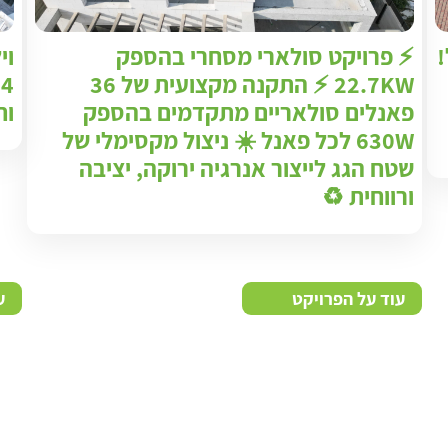
!
⚡ פרויקט סולארי מסחרי בהספק
וי
22.7KW ⚡ התקנה מקצועית של 36
פאנלים סולאריים מתקדמים בהספק
וח
630W לכל פאנל ☀️ ניצול מקסימלי של
שטח הגג לייצור אנרגיה ירוקה, יציבה
ורווחית ♻️
עוד על הפרויקט
ע