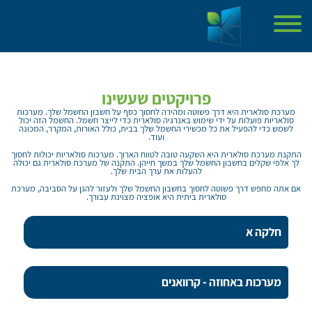
דף הבית
אודות
פרויקטים שעשינו
פרויקטים שעשינו
מערכת סולארית היא דרך פשוטה ומהירה לחסוך כסף על חשבון החשמל שלך. מערכות
סולאריות פועלות על ידי שימוש באנרגיה סולארית כדי לייצר חשמל. החשמל הזה יכול
שירותים
לשמש כדי להפעיל את כל מכשירי החשמל שלך בבית, כולל האורות, המקרר, המכונה
ועוד.
מן התקשורת
התקנת מערכת סולארית היא השקעה טובה לטווח הארוך. מערכות סולאריות יכולות לחסוך
מאמרים
לך אלפי שקלים בחשבון החשמל שלך במשך חייהן. התקנה של מערכת סולארית גם יכולה
להעלות את ערך הבית שלך.
צור קשר
אם אתה מחפש דרך פשוטה לחסוך בחשבון החשמל שלך ולעזור להגן על הסביבה, מערכת
סולארית ביתית היא אופציה מצוינת עבורך.
חלקה א
מערכות באחוזה - קרוואנים