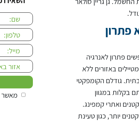
השאירו פ
חשמל. גן גריין סולאר
דל.
 field empty.
 פתרון
ים פתרון לאנרגיה
מטיילים באזורים ללא
בתית. גודלם הקומפקטי
ם בקלות במגוון
מאשר ק
טנים ואתרי קמפינג.
טנים יותר, כגון טעינת