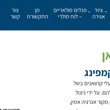
ציוד
פנלים סולאריים
מן
צור
אגירה
– לוח סולרי
התקשורת
קשר
ן
מפינג
מאשר קבלת פרסומים
לי קרוואנים בשל
ם. על ידי ניצול
מקור אנרגיה אמין,