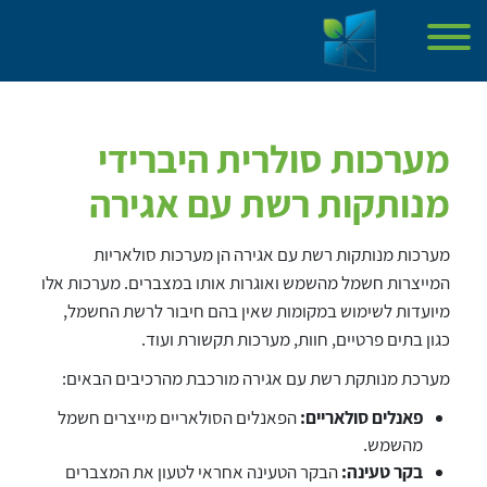
ליצירת קשר
השאירו פרטים ונחזור אליכם בהקדם
Please leave this field empty.
דף הבית
אודות
מערכות סולרית היברידי
פרויקטים שעשינו
מנותקות רשת עם אגירה
שירותים
מן התקשורת
מערכות מנותקות רשת עם אגירה הן מערכות סולאריות
מאמרים
המייצרות חשמל מהשמש ואוגרות אותו במצברים. מערכות אלו
צור קשר
מיועדות לשימוש במקומות שאין בהם חיבור לרשת החשמל,
כגון בתים פרטיים, חוות, מערכות תקשורת ועוד.
מערכת מנותקת רשת עם אגירה מורכבת מהרכיבים הבאים:
מאשר קבלת פרסומים
פאנלים סולאריים:
הפאנלים הסולאריים מייצרים חשמל
מהשמש.
בקר טעינה:
הבקר הטעינה אחראי לטעון את המצברים