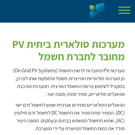
ליצירת קשר
השאירו פרטים ונחזור אליכם בהקדם
Please leave this field empty.
דף הבית
אודות
מערכות סולארית ביתית PV
פרויקטים שעשינו
מחובר לחברת חשמל
שירותים
מן התקשורת
מערכות PV מחוברות לרשת החשמל (On-Grid PV Systems)
מאמרים
הן מערכות סולאריות המייצרות חשמל ומספקות אותו לצרכן,
צור קשר
במקביל לשימוש ברשת החשמל הארצית. המערכת מורכבת
מפאנלים סולאריים, ממיר מתח, ומונה יצור.
מאשר קבלת פרסומים
הפאנלים הסולאריים ממירים אנרגיית שמש לחשמל זרם ישר
(DC). הממיר מתח ממיר את החשמל DC לחשמל זרם חילופין
(AC), שהוא החשמל המשמש בבתים ובעסקים. המונה היצור
מודד את כמות החשמל המיוצרת על ידי המערכת.